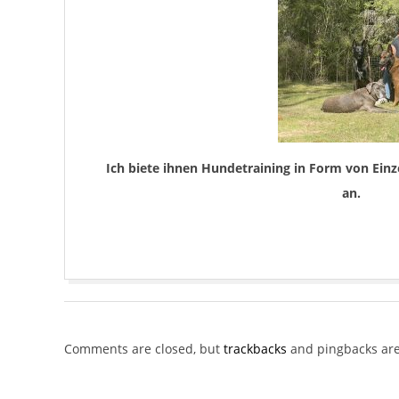
l
l
k
o
m
Ich biete ihnen Hundetraining in Form von Ein
m
an.
e
n
2017-
b
06-
e
21
Comments are closed, but
trackbacks
and pingbacks are
i