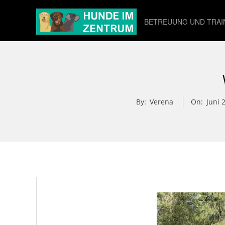
Skip
BETREUUNG UND TRAI
to
content
By:
Verena
On:
Juni 
W
i