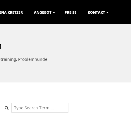
ENA KRETZER
ANGEBOT
PREISE
KONTAKT
M
training
,
Problemhunde
Search