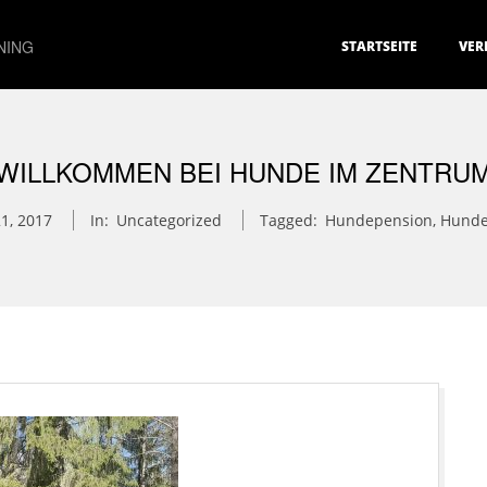
Primary
NING
STARTSEITE
VER
Navigation
Menu
WILLKOMMEN BEI HUNDE IM ZENTRU
21, 2017
In:
Uncategorized
Tagged:
Hundepension
,
Hunde