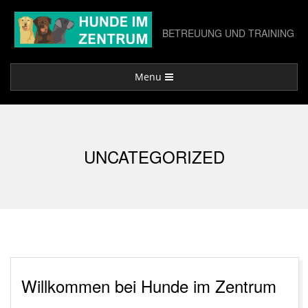
Skip
to
BETREUUNG UND TRAINING
content
Primary
Menu
Navigation
Menu
UNCATEGORIZED
Willkommen bei Hunde im Zentrum