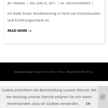
2017-
BY:
VERENA
ON:
JUNI 21, 2017
IN:
UNCATEGORIZED
06-
Ich biete ihnen Hundetraining in Form von Einzelstunden
21
und Erziehungsurlaub an.
READ MORE →
Designed using
Dispatch WordPress Theme
. Powered by
WordPress
.
Cookies erleichtern die Bereitstellung unserer Dienste. Mit
der Nutzung unserer Dienste erklären Sie sich damit
einverstanden, dass wir Cookies verwenden.
OK