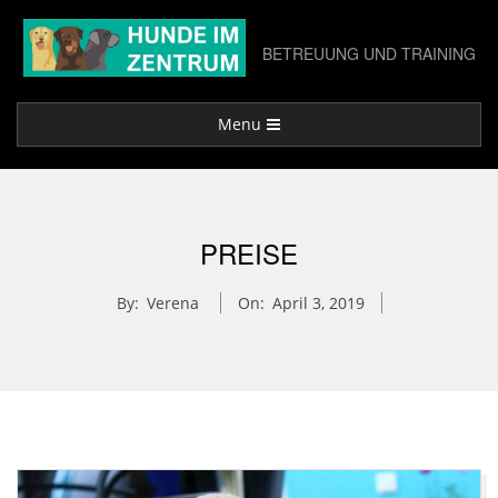
Skip
to
BETREUUNG UND TRAINING
content
Primary
Menu
Navigation
Menu
PREISE
By:
Verena
On:
April 3, 2019