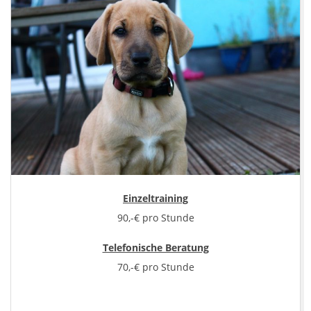
P
r
e
i
s
e
Einzeltraining
90,-€ pro Stunde
Telefonische Beratung
70,-€ pro Stunde