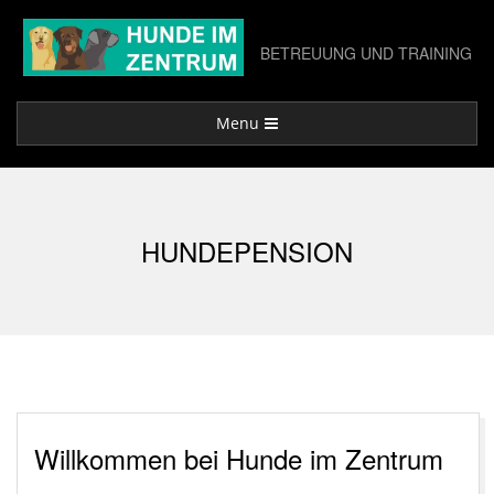
Skip
to
BETREUUNG UND TRAINING
content
Primary
Menu
Navigation
Menu
HUNDEPENSION
Willkommen bei Hunde im Zentrum