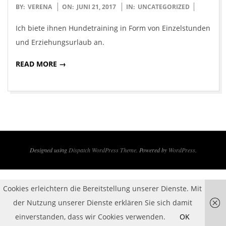
2017-
BY:
VERENA
ON:
JUNI 21, 2017
IN:
UNCATEGORIZED
06-
Ich biete ihnen Hundetraining in Form von Einzelstunden
21
und Erziehungsurlaub an.
READ MORE →
Designed using
Dispatch WordPress Theme
. Powered by
WordPress
.
Cookies erleichtern die Bereitstellung unserer Dienste. Mit
der Nutzung unserer Dienste erklären Sie sich damit
einverstanden, dass wir Cookies verwenden.
OK